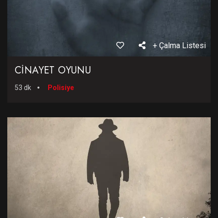
+ Çalma Listesi
CİNAYET OYUNU
53 dk
Polisiye