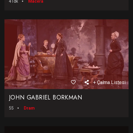
41dk
Macera
+ Çalma Listesi
JOHN GABRIEL BORKMAN
55
Dram