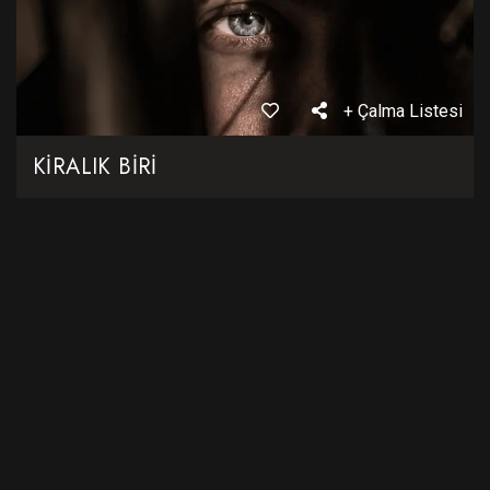
+ Çalma Listesi
KİRALIK BİRİ
56dk
Romantik